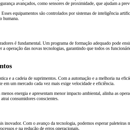
egurança avançados, como sensores de proximidade, que ajudam a preve
s. Esses equipamentos são controlados por sistemas de inteligência arti
ão humana.
peradores é fundamental. Um programa de formação adequado pode ensina
 a operação das novas tecnologias, garantindo que todos os funcionário
ntos
ística e a cadeia de suprimentos. Com a automação e a melhoria na efic
e em um mercado cada vez mais exige velocidade e eficiência.
menos energia e apresentam menor impacto ambiental, alinha as operaçõe
e atrai consumidores conscientes.
s inovador. Com o avanço da tecnologia, podemos esperar paleteiras mai
rocessos e na redução de erros operacionais.