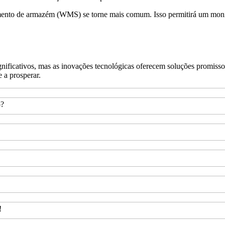
iamento de armazém (WMS) se torne mais comum. Isso permitirá um moni
ignificativos, mas as inovações tecnológicas oferecem soluções promiss
e a prosperar.
o?
!