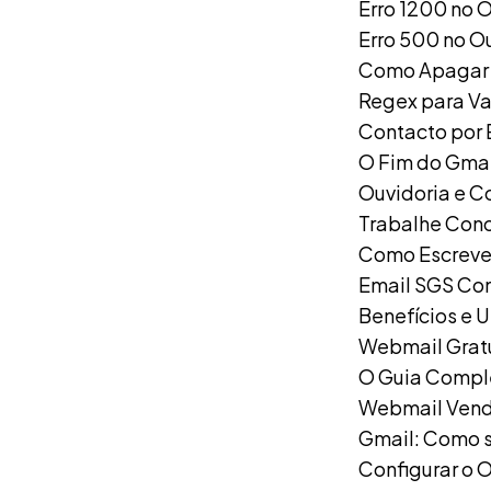
Erro 1200 no 
Erro 500 no O
Como Apagar 
Regex para Va
Contacto por 
O Fim do Gmai
Ouvidoria e C
Trabalhe Con
Como Escrever
Email SGS Com
Benefícios e U
Webmail Gratu
O Guia Compl
Webmail Ven
Gmail: Como s
Configurar o 