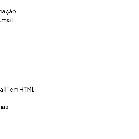
rmação
Email
mail” em HTML
has