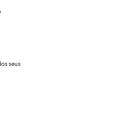
o
dos seus