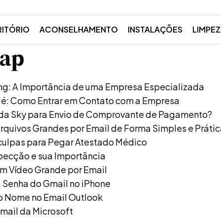
RITÓRIO
ACONSELHAMENTO
INSTALAÇÕES
LIMPE
map
ng: A Importância de uma Empresa Especializada
lé: Como Entrar em Contato com a Empresa
 da Sky para Envio de Comprovante de Pagamento?
rquivos Grandes por Email de Forma Simples e Práti
culpas para Pegar Atestado Médico
pecção e sua Importância
m Vídeo Grande por Email
 Senha do Gmail no iPhone
o Nome no Email Outlook
-mail da Microsoft