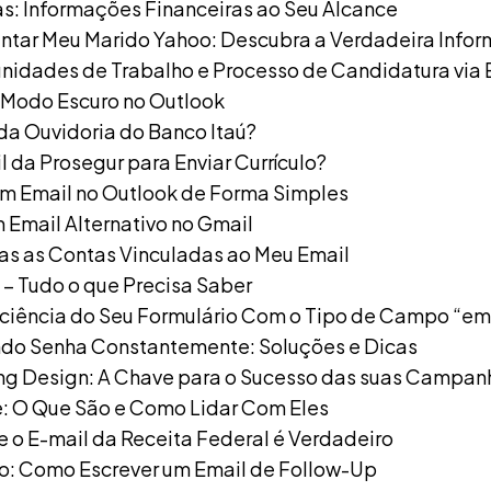
s: Informações Financeiras ao Seu Alcance
tar Meu Marido Yahoo: Descubra a Verdadeira Info
nidades de Trabalho e Processo de Candidatura via 
 Modo Escuro no Outlook
 da Ouvidoria do Banco Itaú?
l da Prosegur para Enviar Currículo?
m Email no Outlook de Forma Simples
 Email Alternativo no Gmail
s as Contas Vinculadas ao Meu Email
 – Tudo o que Precisa Saber
iciência do Seu Formulário Com o Tipo de Campo “e
do Senha Constantemente: Soluções e Dicas
ng Design: A Chave para o Sucesso das suas Campan
: O Que São e Como Lidar Com Eles
 o E-mail da Receita Federal é Verdadeiro
: Como Escrever um Email de Follow-Up