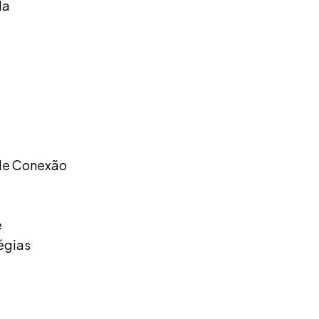
da
 de Conexão
e
égias