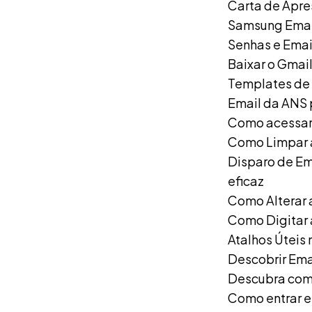
Carta de Apre
Samsung Email
Senhas e Email
Baixar o Gmai
Templates de
Email da ANS
Como acessar 
Como Limpar a
Disparo de Em
eficaz
Como Alterar 
Como Digitar 
Atalhos Úteis 
Descobrir Ema
Descubra como
Como entrar e