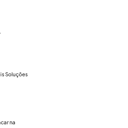
?
is Soluções
acar na