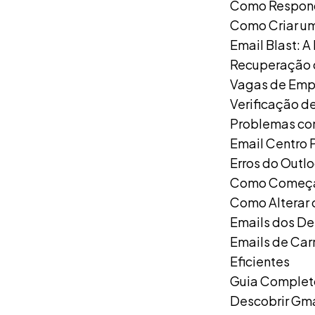
Como Respond
Como Criar um
Email Blast: A
Recuperação d
Vagas de Empr
Verificação d
Problemas com
Email Centro 
Erros do Outl
Como Começar
Como Alterar 
Emails dos D
Emails de Car
Eficientes
Guia Complet
Descobrir Gma