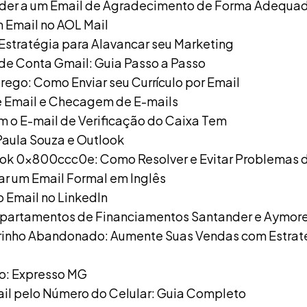
er a um Email de Agradecimento de Forma Adequa
 Email no AOL Mail
 Estratégia para Alavancar seu Marketing
e Conta Gmail: Guia Passo a Passo
ego: Como Enviar seu Currículo por Email
e Email e Checagem de E-mails
 o E-mail de Verificação do Caixa Tem
Paula Souza e Outlook
ook 0x800ccc0e: Como Resolver e Evitar Problemas
 um Email Formal em Inglês
o Email no LinkedIn
epartamentos de Financiamentos Santander e Aymor
rinho Abandonado: Aumente Suas Vendas com Estrat
o: Expresso MG
il pelo Número do Celular: Guia Completo