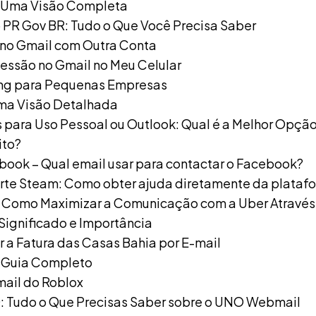
 Uma Visão Completa
 PR Gov BR: Tudo o Que Você Precisa Saber
o no Gmail com Outra Conta
Sessão no Gmail no Meu Celular
ing para Pequenas Empresas
ma Visão Detalhada
s para Uso Pessoal ou Outlook: Qual é a Melhor Opçã
ito?
book – Qual email usar para contactar o Facebook?
rte Steam: Como obter ajuda diretamente da plataf
: Como Maximizar a Comunicação com a Uber Através
Significado e Importância
a Fatura das Casas Bahia por E-mail
O Guia Completo
mail do Roblox
 Tudo o Que Precisas Saber sobre o UNO Webmail