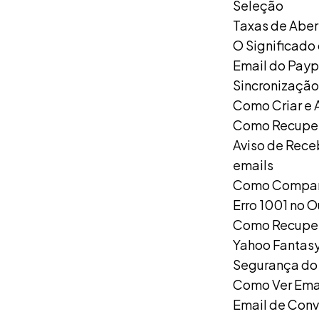
Seleção
Taxas de Aber
O Significado
Email do Payp
Sincronização
Como Criar e 
Como Recupera
Aviso de Rece
emails
Como Comparti
Erro 1001 no 
Como Recuper
Yahoo Fantasy
Segurança do 
Como Ver Ema
Email de Conv