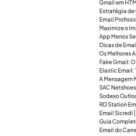
Gmail em HTML
Estratégia de
Email Profissi
Maximize o Im
App Menos Seg
Dicas de Email
Os Melhores A
Fake Gmail: O
Elastic Email:
A Mensagem Nã
SAC Netshoes 
Sodexo Outloo
RD Station Em
Email Sicredi |
Guia Complet
Email do Carre