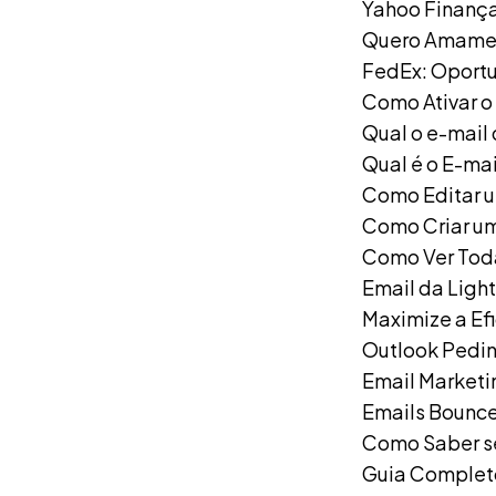
Yahoo Finança
Quero Amamen
FedEx: Oportu
Como Ativar o
Qual o e-mail
Qual é o E-mai
Como Editar u
Como Criar um
Como Ver Toda
Email da Light
Maximize a Ef
Outlook Pedin
Email Marketi
Emails Bounce
Como Saber se
Guia Completo