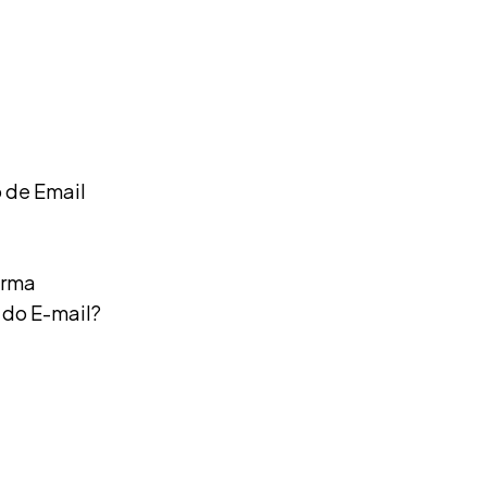
o de Email
orma
 do E-mail?