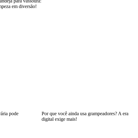
andeja para vassoura:
impeza em diversão!
ária pode
Por que você ainda usa grampeadores? A era
digital exige mais!