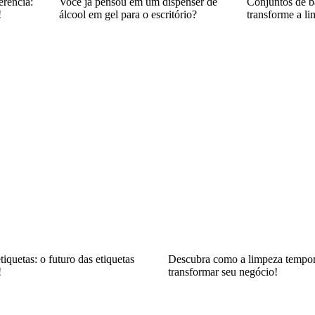
erência:
Você já pensou em um dispenser de
Conjuntos de b
!
álcool em gel para o escritório?
transforme a l
iquetas: o futuro das etiquetas
Descubra como a limpeza tempor
!
transformar seu negócio!