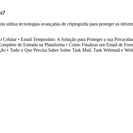
ls?
ois utiliza tecnologias avançadas de criptografia para proteger as inf
o Celular
•
Email Temporário: A Solução para Proteger a sua Privacida
Completo de Entrada na Plataforma
•
Como Finalizar um Email de Forma
ção
•
Tudo o Que Precisa Saber Sobre Task Mail, Task Webmail e Web