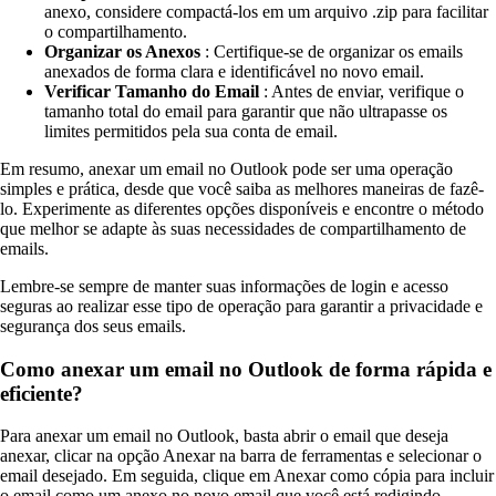
anexo, considere compactá-los em um arquivo .zip para facilitar
o compartilhamento.
Organizar os Anexos
: Certifique-se de organizar os emails
anexados de forma clara e identificável no novo email.
Verificar Tamanho do Email
: Antes de enviar, verifique o
tamanho total do email para garantir que não ultrapasse os
limites permitidos pela sua conta de email.
Em resumo, anexar um email no Outlook pode ser uma operação
simples e prática, desde que você saiba as melhores maneiras de fazê-
lo. Experimente as diferentes opções disponíveis e encontre o método
que melhor se adapte às suas necessidades de compartilhamento de
emails.
Lembre-se sempre de manter suas informações de login e acesso
seguras ao realizar esse tipo de operação para garantir a privacidade e
segurança dos seus emails.
Como anexar um email no Outlook de forma rápida e
eficiente?
Para anexar um email no Outlook, basta abrir o email que deseja
anexar, clicar na opção Anexar na barra de ferramentas e selecionar o
email desejado. Em seguida, clique em Anexar como cópia para incluir
o email como um anexo no novo email que você está redigindo.