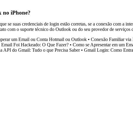
ok no iPhone?
ue se suas credenciais de login estão corretas, se a conexão com a int
to com o suporte técnico do Outlook ou do seu provedor de serviços de 
erar um Email ou Conta Hotmail ou Outlook
•
Conexão Familiar via 
Email Foi Hackeado: O Que Fazer?
•
Como se Apresentar em um Ema
da API do Gmail: Tudo o que Precisa Saber
•
Gmail Login: Como Entra