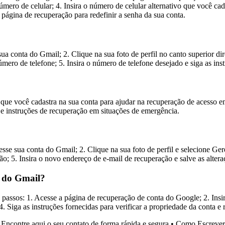
úmero de celular; 4. Insira o número de celular alternativo que você c
 página de recuperação para redefinir a senha da sua conta.
ua conta do Gmail; 2. Clique na sua foto de perfil no canto superior di
ro de telefone; 5. Insira o número de telefone desejado e siga as inst
 que você cadastra na sua conta para ajudar na recuperação de acesso 
o e instruções de recuperação em situações de emergência.
esse sua conta do Gmail; 2. Clique na sua foto de perfil e selecione Ge
; 5. Insira o novo endereço de e-mail de recuperação e salve as altera
a do Gmail?
s passos: 1. Acesse a página de recuperação de conta do Google; 2. Ins
. Siga as instruções fornecidas para verificar a propriedade da conta e 
Encontre aqui o seu contato de forma rápida e segura
•
Como Escrever