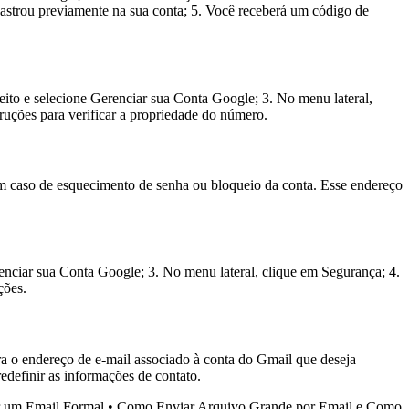
adastrou previamente na sua conta; 5. Você receberá um código de
reito e selecione Gerenciar sua Conta Google; 3. No menu lateral,
ruções para verificar a propriedade do número.
em caso de esquecimento de senha ou bloqueio da conta. Esse endereço
renciar sua Conta Google; 3. No menu lateral, clique em Segurança; 4.
ções.
ira o endereço de e-mail associado à conta do Gmail que deseja
redefinir as informações de contato.
 um Email Formal
•
Como Enviar Arquivo Grande por Email e Como