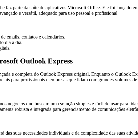
 e faz parte da suíte de aplicativos Microsoft Office. Ele foi lançad
ançado e versátil, adequado para uso pessoal e profissional.
e emails, contatos e calendários.
o dia a dia.
itais.
crosoft Outlook Express
çada e completa do Outlook Express original. Enquanto o Outlook Expr
ciais para profissionais e empresas que lidam com grandes volumes de 
os negócios que buscam uma solução simples e fácil de usar para lidar
amenta robusta e integrada para gerenciamento de comunicações eletrô
á das suas necessidades individuais e da complexidade das suas ativid