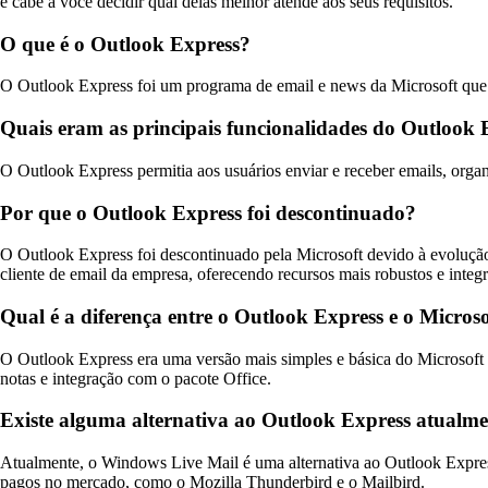
e cabe a você decidir qual delas melhor atende aos seus requisitos.
O que é o Outlook Express?
O Outlook Express foi um programa de email e news da Microsoft que f
Quais eram as principais funcionalidades do Outlook 
O Outlook Express permitia aos usuários enviar e receber emails, organi
Por que o Outlook Express foi descontinuado?
O Outlook Express foi descontinuado pela Microsoft devido à evolução
cliente de email da empresa, oferecendo recursos mais robustos e integ
Qual é a diferença entre o Outlook Express e o Micros
O Outlook Express era uma versão mais simples e básica do Microsoft O
notas e integração com o pacote Office.
Existe alguma alternativa ao Outlook Express atualm
Atualmente, o Windows Live Mail é uma alternativa ao Outlook Express 
pagos no mercado, como o Mozilla Thunderbird e o Mailbird.