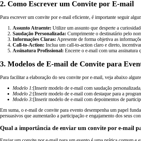
2. Como Escrever um Convite por E-mail
Para escrever um convite por e-mail eficiente, é importante seguir algu
Assunto Atraente:
Utilize um assunto que desperte a curiosidade
Saudação Personalizada:
Cumprimente o destinatário pelo nome
Informações Claras:
Apresente de forma objetiva as informaçõe
Call-to-Action:
Inclua um call-to-action claro e direto, incentiv
Assinatura Profissional:
Encerre o e-mail com uma assinatura qu
3. Modelos de E-mail de Convite para Even
Para facilitar a elaboração do seu convite por e-mail, veja abaixo alg
Modelo 1:
[Inserir modelo de e-mail com saudação personalizada,
Modelo 2:
[Inserir modelo de e-mail com destaque para a program
Modelo 3:
[Inserir modelo de e-mail com depoimentos de particip
Em suma, o e-mail de convite para evento desempenha um papel fundamen
persuasivos que aumentarão a participação e engajamento dos seus conv
Qual a importância de enviar um convite por e-mail 
Enviar um convite por e-mail para um evento é uma prática comum e ef