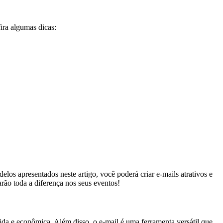
ira algumas dicas:
s apresentados neste artigo, você poderá criar e-mails atrativos e
rão toda a diferença nos seus eventos!
da e econômica. Além disso, o e-mail é uma ferramenta versátil que