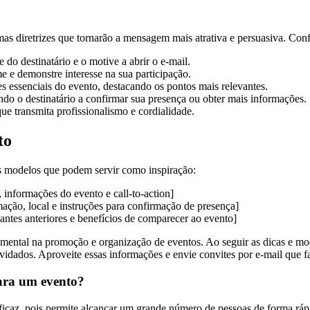
mas diretrizes que tornarão a mensagem mais atrativa e persuasiva. Conf
 do destinatário e o motive a abrir o e-mail.
 e demonstre interesse na sua participação.
s essenciais do evento, destacando os pontos mais relevantes.
ando o destinatário a confirmar sua presença ou obter mais informações.
e transmita profissionalismo e cordialidade.
to
uns modelos que podem servir como inspiração:
 informações do evento e call-to-action]
ação, local e instruções para confirmação de presença]
antes anteriores e benefícios de comparecer ao evento]
tal na promoção e organização de eventos. Ao seguir as dicas e modelo
idados. Aproveite essas informações e envie convites por e-mail que fa
para um evento?
icaz, pois permite alcançar um grande número de pessoas de forma rápi