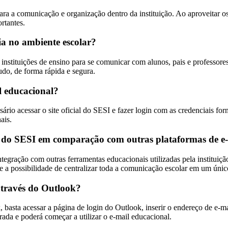
ra a comunicação e organização dentro da instituição. Ao aproveitar o
rtantes.
ia no ambiente escolar?
nstituições de ensino para se comunicar com alunos, pais e professores
udo, de forma rápida e segura.
l educacional?
ário acessar o site oficial do SESI e fazer login com as credenciais for
ais.
nal do SESI em comparação com outras plataformas de e
egração com outras ferramentas educacionais utilizadas pela instituiçã
 e a possibilidade de centralizar toda a comunicação escolar em um úni
através do Outlook?
 basta acessar a página de login do Outlook, inserir o endereço de e-ma
trada e poderá começar a utilizar o e-mail educacional.