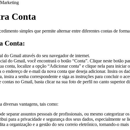
Marketing
tra Conta
edimento simples que permite alternar entre diferentes contas de forma 
ra Conta:
ial do Gmail através do seu navegador de internet.
icial do Gmail, você encontrará o botão “Conta”. Clique neste botão pa
 conta, localize a opção “Adicionar conta” e clique nela para iniciar 
a o endereço de e-mail da nova conta que deseja adicionar. Insira os da
, insira a senha correspondente e siga as instruções para concluir o ace
 contas no Gmail, basta clicar na sua foto de perfil no canto superior di
a diversas vantagens, tais como:
ode separar assuntos pessoais de profissionais, ou mesmo categorizar os 
bui para a privacidade e segurança dos seus dados, especialmente se li
lita a organização e a gestão do seu correio eletrónico, tornando-o mais 