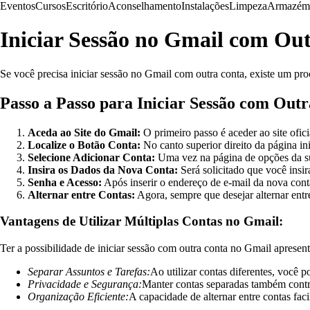
Eventos
Cursos
Escritório
Aconselhamento
Instalações
Limpeza
Armazém
Iniciar Sessão no Gmail com Ou
Se você precisa iniciar sessão no Gmail com outra conta, existe um proc
Passo a Passo para Iniciar Sessão com Out
Aceda ao Site do Gmail:
O primeiro passo é aceder ao site ofic
Localize o Botão Conta:
No canto superior direito da página in
Selecione Adicionar Conta:
Uma vez na página de opções da sua
Insira os Dados da Nova Conta:
Será solicitado que você insir
Senha e Acesso:
Após inserir o endereço de e-mail da nova conta
Alternar entre Contas:
Agora, sempre que desejar alternar entre
Vantagens de Utilizar Múltiplas Contas no Gmail:
Ter a possibilidade de iniciar sessão com outra conta no Gmail apresent
Separar Assuntos e Tarefas:
Ao utilizar contas diferentes, você p
Privacidade e Segurança:
Manter contas separadas também contri
Organização Eficiente:
A capacidade de alternar entre contas faci