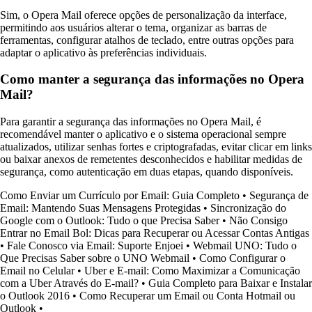
Sim, o Opera Mail oferece opções de personalização da interface,
permitindo aos usuários alterar o tema, organizar as barras de
ferramentas, configurar atalhos de teclado, entre outras opções para
adaptar o aplicativo às preferências individuais.
Como manter a segurança das informações no Opera
Mail?
Para garantir a segurança das informações no Opera Mail, é
recomendável manter o aplicativo e o sistema operacional sempre
atualizados, utilizar senhas fortes e criptografadas, evitar clicar em links
ou baixar anexos de remetentes desconhecidos e habilitar medidas de
segurança, como autenticação em duas etapas, quando disponíveis.
Como Enviar um Currículo por Email: Guia Completo
•
Segurança de
Email: Mantendo Suas Mensagens Protegidas
•
Sincronização do
Google com o Outlook: Tudo o que Precisa Saber
•
Não Consigo
Entrar no Email Bol: Dicas para Recuperar ou Acessar Contas Antigas
•
Fale Conosco via Email: Suporte Enjoei
•
Webmail UNO: Tudo o
Que Precisas Saber sobre o UNO Webmail
•
Como Configurar o
Email no Celular
•
Uber e E-mail: Como Maximizar a Comunicação
com a Uber Através do E-mail?
•
Guia Completo para Baixar e Instalar
o Outlook 2016
•
Como Recuperar um Email ou Conta Hotmail ou
Outlook
•