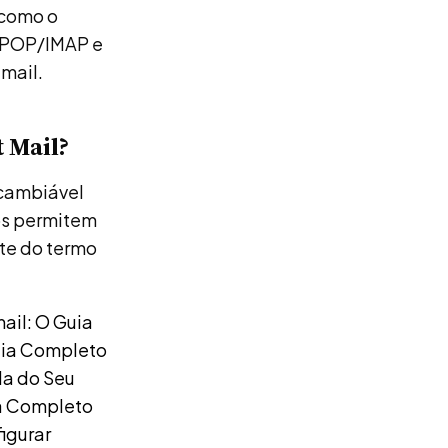
 como o
r POP/IMAP e
mail.
 Mail?
rcambiável
bos permitem
nte do termo
ail: O Guia
uia Completo
da do Seu
a Completo
igurar