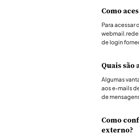
Como aces
Para acessar 
webmail.redeh
de login forn
Quais são 
Algumas vanta
aos e-mails d
de mensagens 
Como confi
externo?