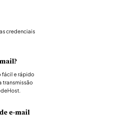
as credenciais
bmail?
fácil e rápido
a transmissão
edeHost.
de e-mail