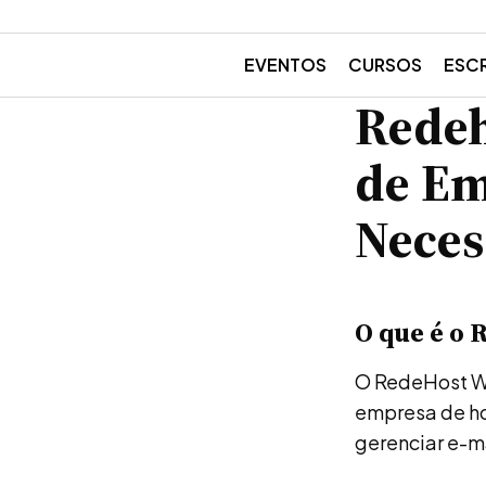
EVENTOS
CURSOS
ESC
Redeh
de Em
Neces
O que é o
O RedeHost We
empresa de ho
gerenciar e-m