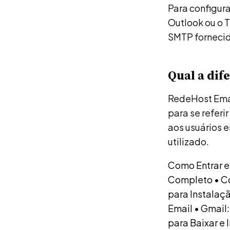
Para configur
Outlook ou o T
SMTP fornecid
Qual a dif
RedeHost Emai
para se refer
aos usuários 
utilizado.
Como Entrar e
Completo
•
C
para Instalaç
Email
•
Gmail:
para Baixar e 