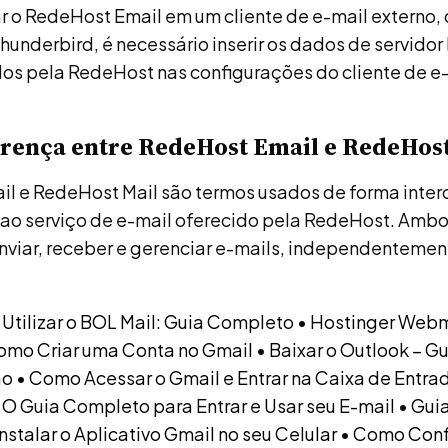
ar o RedeHost Email em um cliente de e-mail externo,
hunderbird, é necessário inserir os dados de servido
os pela RedeHost nas configurações do cliente de e-
erença entre RedeHost Email e RedeHost
l e RedeHost Mail são termos usados de forma inte
ir ao serviço de e-mail oferecido pela RedeHost. Am
enviar, receber e gerenciar e-mails, independenteme
 Utilizar o BOL Mail: Guia Completo
•
Hostinger Webm
omo Criar uma Conta no Gmail
•
Baixar o Outlook – G
ão
•
Como Acessar o Gmail e Entrar na Caixa de Entra
 O Guia Completo para Entrar e Usar seu E-mail
•
Gui
Instalar o Aplicativo Gmail no seu Celular
•
Como Conf