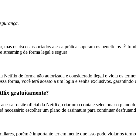
segurança.
r, mas os riscos associados a essa prática superam os benefícios. É fun
e streaming de forma legal e segura.
?
da Netflix de forma não autorizada é considerado ilegal e viola os ter
essa forma, você terá acesso a um login e senha exclusivos, garantindo 
flix gratuitamente?
acessar o site oficial da Netflix, criar uma conta e selecionar o plano d
erá necessário escolher um plano de assinatura para continuar desfrutand
liares, porém é importante ter em mente que isso pode violar os termos