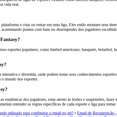
a vida real.
a plataforma e criar ou entrar em uma liga. Eles então montam seus time
a, acumulando pontos com base no desempenho dos jogadores escolhido
o Fantasy?
rsos esportes populares, como futebol americano, basquete, beisebol, hó
sy?
 interativa e divertida, onde podem testar seus conhecimentos esporti
m o mundo dos esportes.
asy?
 estatísticas dos jogadores, estar atento às lesões e suspensões, fazer 
mental entender as regras específicas de cada esporte e liga para tomar 
do utilizado para configurar o email no git?
•
Email de Recuperação 