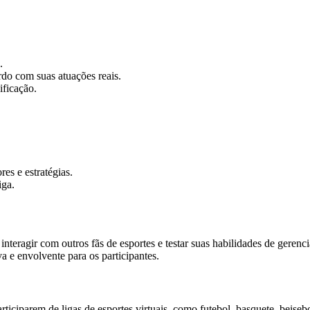
.
o com suas atuações reais.
ificação.
es e estratégias.
iga.
interagir com outros fãs de esportes e testar suas habilidades de gere
 e envolvente para os participantes.
iciparem de ligas de esportes virtuais, como futebol, basquete, beiseb