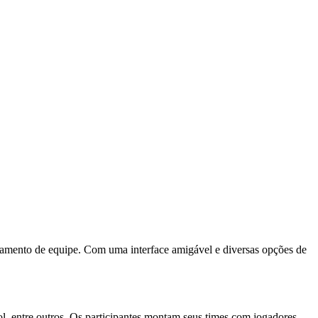
nciamento de equipe. Com uma interface amigável e diversas opções de
ol, entre outros. Os participantes montam seus times com jogadores